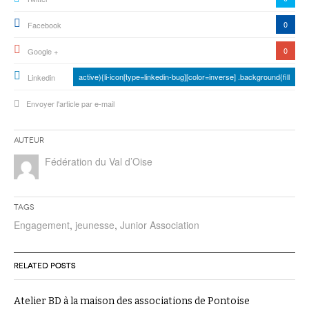
0
Facebook
0
Google +
active){li-icon[type=linkedin-bug][color=inverse] .background{fill
Linkedin
Envoyer l'article par e-mail
Auteur
Fédération du Val d’Oise
Tags
Engagement
,
jeunesse
,
Junior Association
RELATED POSTS
Atelier BD à la maison des associations de Pontoise