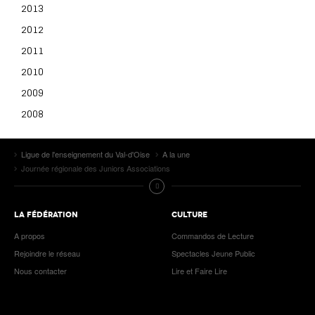
2013
2012
2011
2010
2009
2008
Ligue de l'enseignement du Val-d'Oise
A la une
Journée régionale des Juniors Associations
LA FÉDÉRATION
CULTURE
A propos
Commandos de Lecture
Rejoindre le réseau
Spectacles Jeune Public
Nous contacter
Lire et Faire Lire