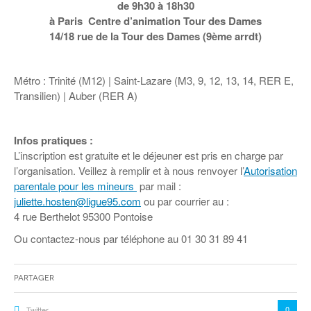
Coordonnées départementales
Espace bénévoles
de 9h30 à 18h30
Education aux médias
à Paris Centre d’animation Tour des Dames
Malle pédagogique « Parcours d’exils
… Formations BAFD
Actualités loisirs
Story play’r
d’hier et d’aujourd’hui »
Les veilleurs de l’info
Education verte
14/18 rue de la Tour des Dames (9ème arrdt)
Pour s’inscrire
La ligue 95 et Recyclivre
Formation Eco-délégué.es
Actualité Ecole
Métro : Trinité (M12) | Saint-Lazare (M3, 9, 12, 13, 14, RER E,
Lutte contre l’illettrisme
Transilien) | Auber (RER A)
Infos pratiques :
L’inscription est gratuite et le déjeuner est pris en charge par
l’organisation. Veillez à remplir et à nous renvoyer l’
Autorisation
parentale pour les mineurs
par mail :
juliette.hosten@ligue95.com
ou par courrier au :
4 rue Berthelot 95300 Pontoise
Ou contactez-nous par téléphone au 01 30 31 89 41
Partager
0
Twitter