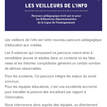
Coordonnées départementales
Espace bénévoles
Education aux médias
Malle pédagogique « Parcours d’exils
… Formations BAFD
Actualités loisirs
Story play’r
d’hier et d’aujourd’hui »
Les veilleurs de l’info
Education verte
Pour s’inscrire
La ligue 95 et Recyclivre
Formation Eco-délégué.es
Actualité Ecole
Lutte contre l’illettrisme
Les veilleurs de l’info est notre nouveau parcours pédagogique
d’éducation aux médias.
Les 6 séances qui composent ce parcours visent ainsi à
sensibiliser jeunes et adultes dans un contexte où les fake
news et les théories complotistes génèrent un certain nombre
de dérives observables.
Pour les scolaires, Ce parcours intègre les enjeux du socle
commun.
Pour les équipes éducatives, c’est une excellente accroche
pour travailler la posture des encadrant par rapport à
l’information.
Nous intervenons donc auprès des équipes, ou directement