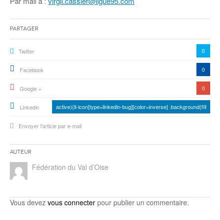
Par mail à :
virgil.cassier@ligue95.com
Partager
0
Twitter
0
Facebook
0
Google +
active){li-icon[type=linkedin-bug][color=inverse] .background{fill
Linkedin
Envoyer l'article par e-mail
Auteur
Fédération du Val d’Oise
Vous devez
vous connecter
pour publier un commentaire.