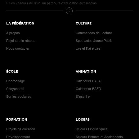
Les veilleurs de l’info, un parcours d’éducation aux médias
LA FÉDÉRATION
CULTURE
A propos
Commandos de Lecture
Rejoindre le réseau
Spectacles Jeune Public
Nous contacter
Lire et Faire Lire
ÉCOLE
ANIMATION
Décrochage
Calendrier BAFA
Citoyenneté
Calendrier BAFD
Sorties scolaires
S’inscrire
FORMATION
LOISIRS
Projets d’Education
Séjours Linguistiques
Développement
Séjours Enfants et Adolescents