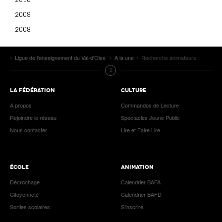
2009
2008
Ligue de l'enseignement du Val-d'Oise
A la une
Recherche animateurs
LA FÉDÉRATION
CULTURE
A propos
Commandos de Lecture
Rejoindre le réseau
Spectacles Jeune Public
Nous contacter
Lire et Faire Lire
ÉCOLE
ANIMATION
Décrochage
Calendrier BAFA
Citoyenneté
Calendrier BAFD
Sorties scolaires
S’inscrire