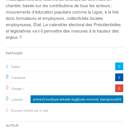
chantier, basée sur les contributions de tous les acteurs :
mouvements d’éducation populaire comme la Ligue, à la fois
donc formateurs et employeurs, collectivités locales
employeuses, État. Le calendrier électoral des Présidentielles
et législatives va-t-il permettre des mesures à la hauteur des
enjeux ?
Partager
0
Twitter
0
Facebook
0
Google +
active){li-icon[type=linkedin-bug][color=inverse] .background{fill
Linkedin
Envoyer l'article par e-mail
Auteur