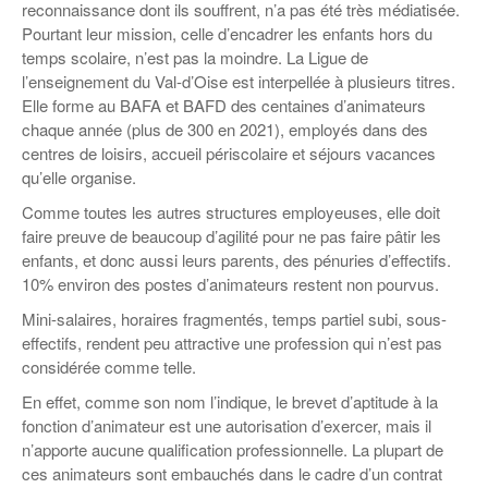
Coordonnées départementales
Espace bénévoles
reconnaissance dont ils souffrent, n’a pas été très médiatisée.
Education aux médias
Pourtant leur mission, celle d’encadrer les enfants hors du
Malle pédagogique « Parcours d’exils
… Formations BAFD
Actualités loisirs
Story play’r
d’hier et d’aujourd’hui »
Les veilleurs de l’info
Education verte
temps scolaire, n’est pas la moindre. La Ligue de
Pour s’inscrire
l’enseignement du Val-d’Oise est interpellée à plusieurs titres.
La ligue 95 et Recyclivre
Formation Eco-délégué.es
Actualité Ecole
Elle forme au BAFA et BAFD des centaines d’animateurs
Lutte contre l’illettrisme
chaque année (plus de 300 en 2021), employés dans des
centres de loisirs, accueil périscolaire et séjours vacances
qu’elle organise.
Comme toutes les autres structures employeuses, elle doit
faire preuve de beaucoup d’agilité pour ne pas faire pâtir les
enfants, et donc aussi leurs parents, des pénuries d’effectifs.
10% environ des postes d’animateurs restent non pourvus.
Mini-salaires, horaires fragmentés, temps partiel subi, sous-
effectifs, rendent peu attractive une profession qui n’est pas
considérée comme telle.
En effet, comme son nom l’indique, le brevet d’aptitude à la
fonction d’animateur est une autorisation d’exercer, mais il
n’apporte aucune qualification professionnelle. La plupart de
ces animateurs sont embauchés dans le cadre d’un contrat