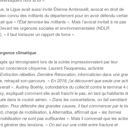
ue, la Ligue avait aussi invité Étienne Ambroselli, avocat en droit de
bien connu des militants du département pour en avoir défendu certai
mait que
« l’État terrorise les militants »
. Mais l’avocat invitait à ne pas
. Devant les urgences sociales et environnementales (NDLR
 « il faut instaurer un rapport de force ».
urgence climatique
gés qui témoignaient lors de la soirée impressionnaient par leur
leur conscience citoyenne. Laurent Fauquereau, activiste
Extinction rébellion, Dernière Rénovation
, informaticien dans une gr
e, retraçait son parcours.
« En 2019, j’ai découvert que seule une act
verait »
. Audrey Boehly, cofondatrice du collectif contre le terminal 4 
sy, expliquait comment elle avait franchi le pas, en tant qu’habitante d
ée dans le couloir aérien.
« Dans les concertations, on fait semblant
ation
.
Pour défendre des grandes causes, il faut commencer par le lo
 chargé de mobilisation, à Alternatiba, affirmait que «
les formes
 mobilisation ne sont pas suffisantes
». Mais il convenait que les actio
nt générer des tensions. «
On est sur une crête entre fracture et