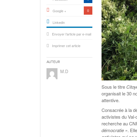
0
Google +
Linkedin
active){li-
Envoyer l'article par e-mail
icon[type=linkedin-bug]
[color=inverse]
.background{fill
Imprimer cet article
Auteur
M.D
Sous le titre
Citoy
organisait le 30 
attentive.
Consacrée à la dés
activistes du Val-d
recherche au C
démocratie »
. El
activistes qui se 