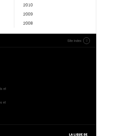
2010
2009
2008
Site index
ts et
s et