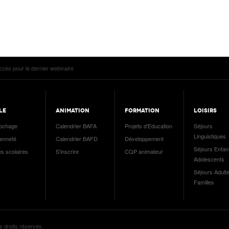
cès pour le dernier webinaire
LE
ANIMATION
FORMATION
LOISIRS
ochage
Calendrier BAFA
Projets d’Education
Séjours
Linguistiques
yenneté
Calendrier BAFD
Développement
Séjours Enfan
es scolaires
S’inscrire
CQP animateur
Adolescents
Séjours Adulte
Familles
s droits réservés.