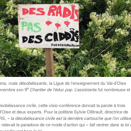
Education aux médias
Les veilleurs de l’info
Malle pédagogique «
La ligue 95 et
Pour s’inscrire
Parcours d’exils d’hier
Education verte
Recyclivre
Formation Eco-
et d’aujourd’hui »
délégué.es
Actualité Ecole
Lutte contre
l’illettrisme
ens, mais désobéissants
, la Ligue de l’enseignement du Val-d’Oise
e
novembre son 9
Chantier de l’éduc pop
. L’assistante fut nombreuse et
obéissance civile, cette visio-conférence donnait la parole à trois
’Oise et deux experts. Pour la politiste Sylvie Ollitrault, directrice de
NRS,
« la désobéissance civile est la dernière cartouche que l’on utilis
le relevait le paradoxe de ce mode d’action qui
« fait rentrer dans la loi
revendiquent hors la loi »
.