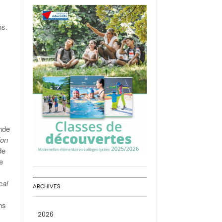
ns.
ande
ion
de
e
cal
ARCHIVES
ns
2026