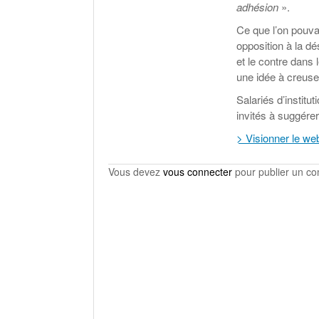
adhésion
».
Ce que l’on pouvai
opposition à la dé
et le contre dans
une idée à creuse
Salariés d’institu
invités à suggére
> Visionner le web
Vous devez
vous connecter
pour publier un c