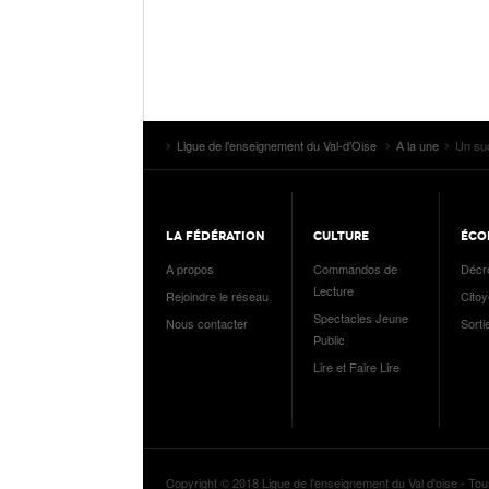
Ligue de l'enseignement du Val-d'Oise
A la une
Un suc
LA FÉDÉRATION
CULTURE
ÉCO
A propos
Commandos de
Décr
Lecture
Rejoindre le réseau
Cito
Spectacles Jeune
Nous contacter
Sorti
Public
Lire et Faire Lire
Copyright © 2018 Ligue de l'enseignement du Val d'oise - Tou