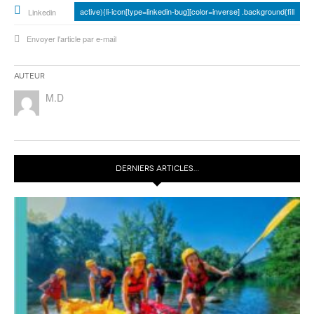
active){li-icon[type=linkedin-bug][color=inverse] .background{fill
Linkedin
Envoyer l'article par e-mail
Auteur
M.D
DERNIERS ARTICLES…