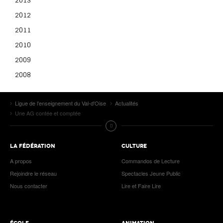
2012
2011
2010
2009
2008
Ligue de l'enseignement du Val-d'Oise
Actualités
Une AG contée et comptée
LA FÉDÉRATION
CULTURE
A propos
Commandos de Lecture
Rejoindre le réseau
Spectacles Jeune Public
Nous contacter
Lire et Faire Lire
ÉCOLE
ANIMATION