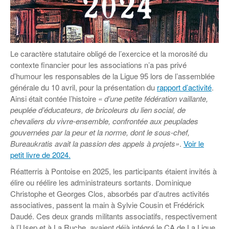
Coordonnées départementales
Espace bénévoles
Education aux médias
Malle pédagogique « Parcours d’exils
… Formations BAFD
Actualités loisirs
Story play’r
d’hier et d’aujourd’hui »
Les veilleurs de l’info
Education verte
Pour s’inscrire
La ligue 95 et Recyclivre
Formation Eco-délégué.es
Actualité Ecole
Le caractère statutaire obligé de l’exercice et la morosité du
Lutte contre l’illettrisme
contexte financier pour les associations n’a pas privé
d’humour les responsables de la Ligue 95 lors de l’assemblée
générale du 10 avril, pour la présentation du
rapport d’activité
.
Ainsi était contée l’histoire
« d’une petite fédération vaillante,
peuplée d’éducateurs, de bricoleurs du lien social, de
chevaliers du vivre-ensemble, confrontée aux peuplades
gouvernées par la peur et la norme, dont le sous-chef,
Bureaukratis avait la passion des appels à projets»
.
Voir le
petit livre de 2024.
Réatterris à Pontoise en 2025, les participants étaient invités à
élire ou réélire les administrateurs sortants. Dominique
Christophe et Georges Clos, absorbés par d’autres activités
associatives, passent la main à Sylvie Cousin et Frédérick
Daudé. Ces deux grands militants associatifs, respectivement
à l’Usep et à La Ruche, avaient déjà intégré le CA de La Ligue