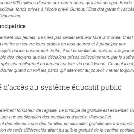
année 500 millions d’euros aux communes, qu’il faut abroger. Fonds
ublique, fonds privés à l’école privé. Surtout, l’État doit garantir l’accè
l’éducation.
ncipatrice
enneté aux jeunes, ce n’est pas seulement leur faire la morale. C’est
à mettre en œuvre leurs projets en tous genres et à participer aux
sujets qui les concernent. Enfin, il est essentiel de montrer aux jeune
e des citoyens que les décisions prises collectivement, par le suffr
mple, ont réellement un impact sur leur vie quotidienne. Ce dont il est
 douter quand on voit les partis qui alternent au pouvoir mener toujour
té d’accès au système éducatif public
 élément fondateur de l’égalité.
Le principe de gratuité est essentiel. C
e par une amélioration des conditions d’accès, d’accueil et
des élèves issus des familles en difficulté : gratuité des transports
ion de tarifs différenciés allant jusqu’à la gratuité de la cantine scolair