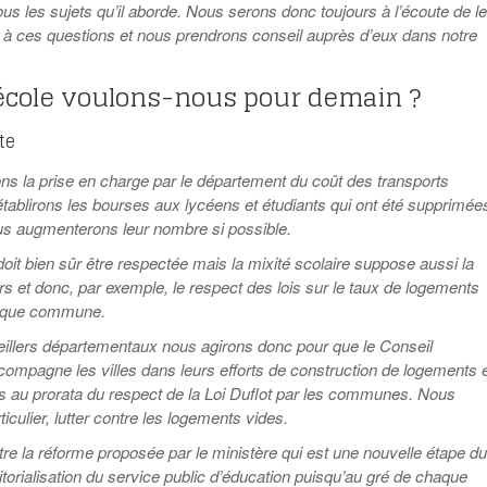
Education aux médias
Les veilleurs de l’info
ous les sujets qu’il aborde. Nous serons donc toujours à l’écoute de l
Malle pédagogique «
La ligue 95 et
Pour s’inscrire
Parcours d’exils d’hier
à ces questions et nous prendrons conseil auprès d’eux dans notre
Education verte
Recyclivre
Formation Eco-
et d’aujourd’hui »
délégué.es
Actualité Ecole
Lutte contre
l’illettrisme
 école voulons-nous pour demain ?
te
 la prise en charge par le département du coût des transports
établirons les bourses aux lycéens et étudiants qui ont été supprimée
s augmenterons leur nombre si possible.
doit bien sûr être respectée mais la mixité scolaire suppose aussi la
rs et donc, par exemple, le respect des lois sur le taux de logements
aque commune.
illers départementaux nous agirons donc pour que le Conseil
ompagne les villes dans leurs efforts de construction de logements 
es au prorata du respect de la Loi Duflot par les communes.
Nous
iculier, lutter contre les logements vides.
re la réforme proposée par le ministère qui est une nouvelle étape du
torialisation du service public d’éducation puisqu’au gré de chaque