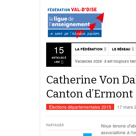
15
LA FÉDÉRATION
LE RÉSEAU
Vacances 2026 : il est toujours te
ARTICLES À
BAFA / BAFD : nos stages d’été
- 28 
Qui sommes-nous ?
Associatio
LIRE
Ce que disent les associations
- 27
Projet Fédéral
Nous rejo
Quartiers d’été : citoyenneté et
Catherine Von Da
Vie statutaire de la
Dispositif
Assemblée générale 2026 : retour
fédération
Liens
Canton d’Ermont
Ressources
Actualités
associatives
associativ
Vie sportive
Elections départementales 2015
17 mars 
Annuaire des services
Actualités de la
fédération
Nous tenons d’abo
Partager
associations à l’o