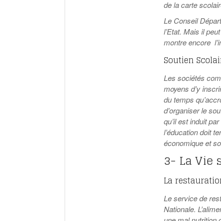
de la carte scolair
Le Conseil Départ
l’Etat. Mais il pe
montre encore l’i
Soutien Scolai
Les sociétés comm
moyens d’y inscrir
du temps qu’accroî
d’organiser le sou
qu’il est induit p
l’éducation doit 
économique et soc
3- La Vie 
La restauratio
Le service de rest
Nationale. L’alime
une mal nutrition