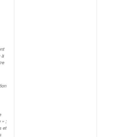
ent
n à
tre
tion
e
 » ;
s et
s