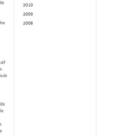
lle
2010
2009
2008
les
ait
s.
eule
lis
le
e.
es