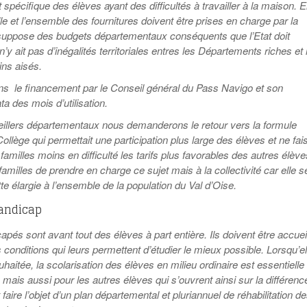
écifique des élèves ayant des difficultés à travailler à la maison.
E
lle et l’ensemble des fournitures doivent être prises en charge par la
a suppose des budgets départementaux conséquents que l’Etat doit
 n’y ait pas d’inégalités territoriales entres les Départements riches et 
ns aisés.
 le financement par le Conseil général du Pass Navigo et son
a des mois d’utilisation.
illers départementaux nous demanderons le retour vers la formule
 Collège qui permettait une participation plus large des élèves et ne fais
familles moins en difficulté les tarifs plus favorables des autres élève
amilles de prendre en charge ce sujet mais à la collectivité car elle s
e élargie à l’ensemble de la population du Val d’Oise.
Handicap
pés sont avant tout des élèves à part entière. Ils doivent être accueil
 conditions qui leurs permettent d’étudier le mieux possible. Lorsqu’el
uhaitée, la scolarisation des élèves en milieu ordinaire est essentielle
ais aussi pour les autres élèves qui s’ouvrent ainsi sur la différenc
t faire l’objet d’un plan départemental et pluriannuel de réhabilitation d