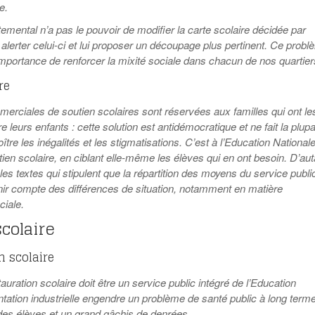
e.
emental n’a pas le pouvoir de modifier la carte scolaire décidée par
ut alerter celui-ci et lui proposer un découpage plus pertinent. Ce prob
mportance de renforcer la mixité sociale dans chacun de nos quartier
re
erciales de soutien scolaires sont réservées aux familles qui ont le
e leurs enfants : cette solution est antidémocratique et ne fait la plupa
tre les inégalités et les stigmatisations. C’est à l’Education National
tien scolaire, en ciblant elle-même les élèves qui en ont besoin. D’aut
ar les textes qui stipulent que la répartition des moyens du service publi
tenir compte des différences de situation, notamment en matière
iale.
scolaire
n scolaire
auration scolaire doit être un service public intégré de l’Education
ntation industrielle engendre un problème de santé public à long terme
 des élèves et un grand gâchis de denrées.