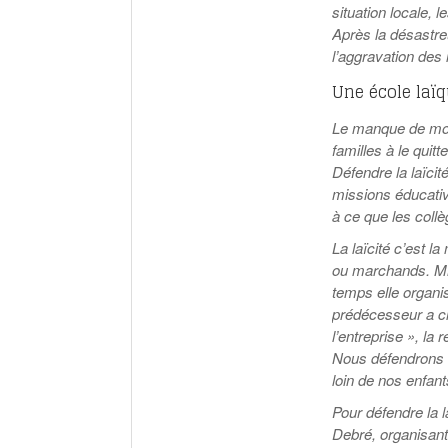
situation locale, 
Après la désastreu
l’aggravation des 
Une école laï
Le manque de moy
familles à le quit
Défendre la laïcit
missions éducativ
à ce que les coll
L
a laïcité c’est l
ou marchands. Mm
temps elle organi
prédécesseur a cr
l’entreprise », la
Nous défendrons l
loin de nos enfant
Pour défendre la l
Debré, organisant l