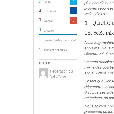
0
Twitter
plus aboutie sur t
propres réponses 
0
Facebook
action d’élus.
1- Quelle
0
Google +
Linkedin
Une école mix
active){li-
Envoyer l'article par e-mail
icon[type=linkedin-bug]
Nous augmenterons
[color=inverse]
.background{fill
scolaires. Nous r
Imprimer cet article
récemment et nou
La carte scolaire 
Auteur
mixité des quartie
Fédération du
sociaux dans ch
Val d’Oise
En tant que Conse
départemental acc
distribue ses aid
entendons, en part
Nous agirons cont
processus de terri