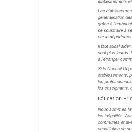
établissements e
Les établissement
généralisation de
grâce à l’embauche
se soustraire à se
par le départemen
Il faut aussi aide
sont plus lourds. 
à l’étranger comm
Si le Conseil Dép
établissements, p
les professionnel
les enseignants, q
Education Prio
Nous sommes favor
les inégalités. Au
communes et avec
constitution de ce