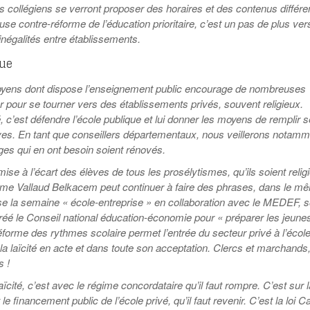
les collégiens se verront proposer des horaires et des contenus différe
se contre-réforme de l’éducation prioritaire, c’est un pas de plus ver
inégalités entre établissements.
que
ens dont dispose l’enseignement public encourage de nombreuses
ter pour se tourner vers des établissements privés, souvent religieux.
é, c’est défendre l’école publique et lui donner les moyens de remplir 
es. En tant que conseillers départementaux, nous veillerons notamm
èges qui en ont besoin soient rénovés.
a mise à l’écart des élèves de tous les prosélytismes, qu’ils soient relig
e Vallaud Belkacem peut continuer à faire des phrases, dans le m
se la semaine « école-entreprise » en collaboration avec le MEDEF, 
éé le Conseil national éducation-économie pour « préparer les jeune
 réforme des rythmes scolaire permet l’entrée du secteur privé à l’éco
a laïcité en acte et dans toute son acceptation. Clercs et marchands
s !
aïcité, c’est avec le régime concordataire qu’il faut rompre. C’est sur la
e financement public de l’école privé, qu’il faut revenir. C’est la loi Ca