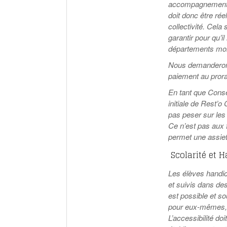
accompagnement sp
doit donc être rée
collectivité. Cel
garantir pour qu’il
départements moi
Nous demanderons
paiement au prorat
En tant que Conse
initiale de Rest’o
pas peser sur les 
Ce n’est pas aux f
permet une assiett
Scolarité et 
Les élèves handica
et suivis dans des
est possible et so
pour eux-mêmes, m
L’accessibilité doi