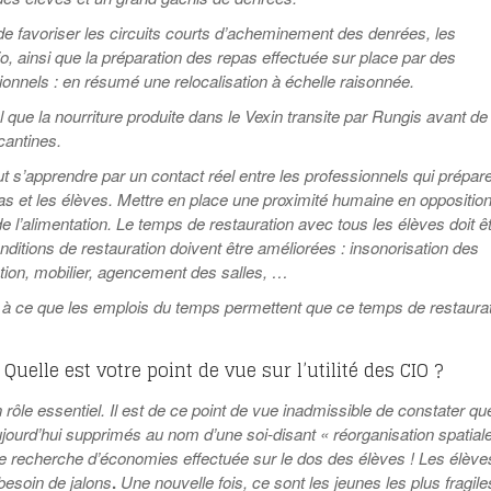
 favoriser les circuits courts d’acheminement des denrées, les
o, ainsi que la préparation des repas effectuée sur place par des
ionnels : en résumé une relocalisation à échelle raisonnée.
l que la nourriture produite dans le Vexin transite par Rungis avant de
cantines.
ut s’apprendre par un contact réel entre les professionnels qui prépar
pas et les élèves. Mettre en place une proximité humaine en oppositio
n de l’alimentation. Le temps de restauration avec tous les élèves doit ê
nditions de restauration doivent être améliorées : insonorisation des
ation, mobilier, agencement des salles, …
ler à ce que les emplois du temps permettent que ce temps de restaura
 Quelle est votre point de vue sur l’utilité des CIO ?
rôle essentiel. Il est de ce point de vue inadmissible de constater qu
jourd’hui supprimés au nom d’une soi-disant « réorganisation spatiale
’une recherche d’économies effectuée sur le dos des élèves ! Les élève
besoin de jalons
.
Une nouvelle fois, ce sont les jeunes les plus fragile