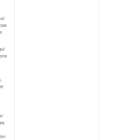
ssi
 pas
e
qui
ions
s,
er
er
les
ion