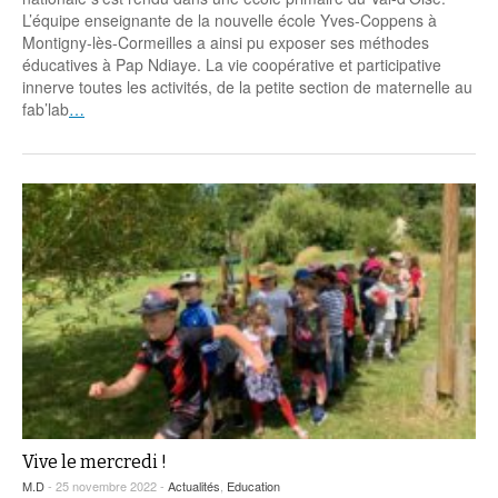
Coordonnées départementales
Espace bénévoles
Education aux médias
L’équipe enseignante de la nouvelle école Yves-Coppens à
Malle pédagogique « Parcours d’exils
… Formations BAFD
Montigny-lès-Cormeilles a ainsi pu exposer ses méthodes
Actualités loisirs
Story play’r
d’hier et d’aujourd’hui »
Les veilleurs de l’info
Education verte
éducatives à Pap Ndiaye. La vie coopérative et participative
Pour s’inscrire
innerve toutes les activités, de la petite section de maternelle au
La ligue 95 et Recyclivre
Formation Eco-délégué.es
Actualité Ecole
fab’lab
…
Lutte contre l’illettrisme
Vive le mercredi !
M.D
- 25 novembre 2022 -
Actualités
,
Education