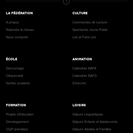
LA FÉDÉRATION
CULTURE
A propos
Commandos de Lecture
Rejoindre le réseau
Spectacles Jeune Public
Nous contacter
Lire et Faire Lire
ÉCOLE
ANIMATION
Décrochage
Calendrier BAFA
Citoyenneté
Calendrier BAFD
Sorties scolaires
S’inscrire
FORMATION
LOISIRS
Projets d’Education
Séjours Linguistiques
Développement
Séjours Enfants et Adolescents
CQP animateur
Séjours Adultes et Familles