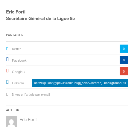
Eric Forti
Secrétaire Général de la Ligue 95
Partager
0
Twitter
0
Facebook
0
Google +
active){li-icon[type=linkedin-bug][color=inverse] .background{fill
Linkedin
Envoyer l'article par e-mail
Auteur
Eric Forti