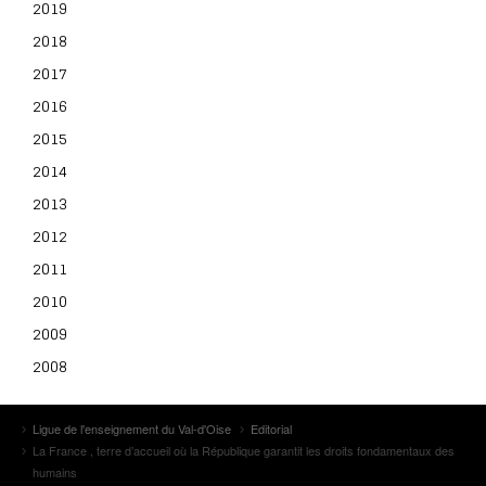
2019
2018
2017
2016
2015
2014
2013
2012
2011
2010
2009
2008
Ligue de l'enseignement du Val-d'Oise
Editorial
La France , terre d’accueil où la République garantit les droits fondamentaux des
humains