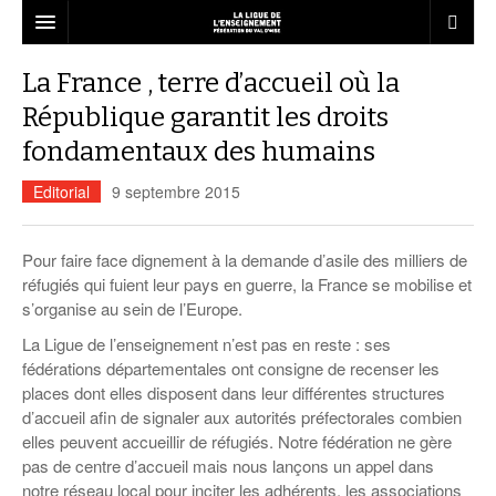
LA FÉDÉRATION
La France , terre d’accueil où la
Qui sommes-nous ?
République garantit les droits
LE RÉSEAU
fondamentaux des humains
Projet Fédéral
Associations affiliées
L’ÉCOLE
Editorial
9 septembre 2015
Vie statutaire de la fédération
Nous rejoindre
liberté d’expression
ANIMATION
Ressources associatives
Dispositifs Jeunesse
Le décrochage scolaire
BAFA – BAFD
LOISIRS
Pour faire face dignement à la demande d’asile des milliers de
Formations
Vie sportive
Service civique
réfugiés qui fuient leur pays en guerre, la France se mobilise et
Liens
Les ateliers relais
Education à la citoyenneté
Notre mission éducative en ACM
Emplois dans l’animation
L’esprit vacances pour tous
FORMATION
s’organise au sein de l’Europe.
Accompagnement
USEP Val d’Oise
Informations
Annuaire des services
Actualités Vie associative
Juniors associations
L’accompagnement à la scolarité
Formation des délégués élèves
Le BAFA
Démocratie participative
Ressources à l’animation
Séjours adultes et familles
Le CQP animateur périscolaire
La Ligue de l’enseignement n’est pas en reste : ses
ACTUALITÉS
Assurances
UFOLEP Val d’Oise
Infographie
Actualités de la fédération
Campagnes de sensibilisation
fédérations départementales ont consigne de recenser les
Malle pédagogique Egalité Filles-
Le BAFD
Séjours enfants et adolescents
Conseil municipal de jeunes
Les structures d’accueil de mineurs
Séjours scolaires
Adapte 95
Qu’est-ce que c’est ?
Cap sur les projets d’Education !
Garçons
CONTACT
places dont elles disposent dans leur différentes structures
Save the City : kit pédagogique contre
Recherche de mission
Jouons la carte de la fraternité
Calendrier des stages…
d’accueil afin de signaler aux autorités préfectorales combien
les discriminations
Séjours linguistiques
Les brevets et diplômes
Lire et faire lire
Actualités Animation
Organisation de la formation
Actualités Formation
Egalité Femmes-Hommes
LES CHANTIERS
elles peuvent accueillir de réfugiés. Notre fédération ne gère
Guide du volontaire
Pas d’éducation, pas d’avenir !
… Formations générales BAFA
Commander nos brochures
Présentation
pas de centre d’accueil mais nous lançons un appel dans
Spectacles jeune public
« Silence, on violence » Emprise et
Guide du tuteur
violence conjugale
notre réseau local pour inciter les adhérents, les associations
… Approfondissements BAFA