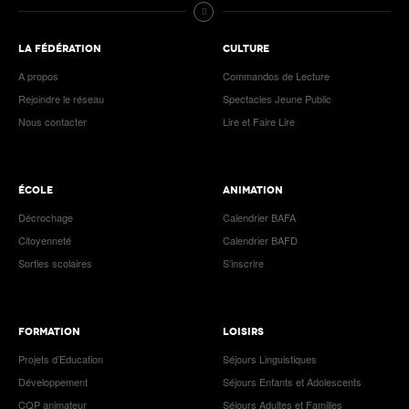
LA FÉDÉRATION
CULTURE
A propos
Commandos de Lecture
Rejoindre le réseau
Spectacles Jeune Public
Nous contacter
Lire et Faire Lire
ÉCOLE
ANIMATION
Décrochage
Calendrier BAFA
Citoyenneté
Calendrier BAFD
Sorties scolaires
S’inscrire
FORMATION
LOISIRS
Projets d’Education
Séjours Linguistiques
Développement
Séjours Enfants et Adolescents
CQP animateur
Séjours Adultes et Familles