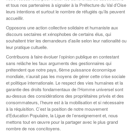
Coordonnées départementales
Espace bénévoles
Education aux médias
et tous nos partenaires à signaler à la Préfecture du Val d’Oise
Malle pédagogique « Parcours d’exils
… Formations BAFD
leurs intentions et surtout le nombre de réfugiés qu’ils peuvent
Actualités loisirs
Story play’r
d’hier et d’aujourd’hui »
Les veilleurs de l’info
Education verte
accueillir.
Pour s’inscrire
La ligue 95 et Recyclivre
Formation Eco-délégué.es
Opposons une action collective solidaire et humaniste aux
Actualité Ecole
discours sectaires et xénophobes de certains élus, qui
Lutte contre l’illettrisme
souhaitent trier les demandeurs d’asile selon leur nationalité ou
leur pratique cultuelle.
Contribuons à faire évoluer l’opinion publique en contestant
sans relâche les faux arguments des gestionnaires qui
prétendent que notre pays, 6ème puissance économique
mondiale, n’aurait pas les moyens de gérer cette crise sociale
et politique internationale. Le respect des vies humaines et la
garantie des droits fondamentaux de l’Homme universel sont
au-dessus des considérations des propriétaires privés et des
consommateurs, l’heure est à la mobilisation et si nécessaire
à la réquisition. C’est la position de notre mouvement
d’Education Populaire, la Ligue de l’enseignement et, nous
mettons tout en œuvre pour la partager avec le plus grand
nombre de nos concitoyens.