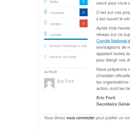
0
Twitter
servir pour vivre
C’est sur ces pro
0
Facebook
s’est ouvert le sé
0
Google +
Après trois heure
réseau sur ce suje
Linkedin
Comité National d
active){li-
Envoyer l'article par e-mail
icon[type=linkedin-bug]
envisageons de re
[color=inverse]
.background{fill
appelant toutes l
Imprimer cet article
pour élargir nos d
Nous préparons no
Auteur
d’installer offici
Eric Forti
les organisations 
action, sont les 
Eric Forti
Secrétaire Génér
Vous devez
vous connecter
pour publier un c