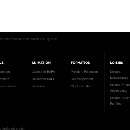
cité en réflexion et en action à la Ligue 95
LE
ANIMATION
FORMATION
LOISIRS
ochage
Calendrier BAFA
Projets d’Education
Séjours
Linguistiques
yenneté
Calendrier BAFD
Développement
Séjours Enfan
es scolaires
S’inscrire
CQP animateur
Adolescents
Séjours Adulte
Familles
s droits réservés.