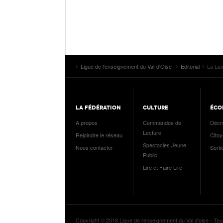
Ligue de l'enseignement du Val-d'Oise
Editorial
La Laï
LA FÉDÉRATION
CULTURE
ÉCO
A propos
Commandos de
Décr
Lecture
Rejoindre le réseau
Cito
Spectacles Jeune
Nous contacter
Sorti
Public
Lire et Faire Lire
Copyright © 2018 Ligue de l'enseignement du Val d'oise - Tou