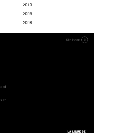
2010
2009
2008
Site index
ts et
s et