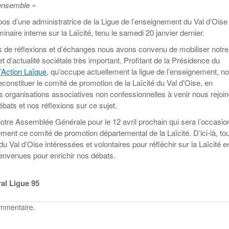
Education aux médias
Les veilleurs de l’info
 ensemble »
Malle pédagogique «
La ligue 95 et
Pour s’inscrire
Parcours d’exils d’hier
Education verte
Recyclivre
Formation Eco-
pos d’une administratrice de la Ligue de l’enseignement du Val d’Oise
et d’aujourd’hui »
délégué.es
Actualité Ecole
Lutte contre
minaire interne sur la Laïcité, tenu le samedi 20 janvier dernier.
l’illettrisme
s de réflexions et d’échanges nous avons convenu de mobiliser notre
t d’actualité sociétale très important. Profitant de la Présidence du
’Action Laïque
, qu’occupe actuellement la ligue de l’enseignement, n
constituer le comité de promotion de la Laïcité du Val d’Oise, en
es organisations associatives non confessionnelles à venir nous rejoi
ébats et nos réflexions sur ce sujet.
tre Assemblée Générale pour le 12 avril prochain qui sera l’occasio
ellement ce comité de promotion départemental de la Laïcité. D’ici-là, to
du Val d’Oise intéressées et volontaires pour réfléchir sur la Laïcité e
bienvenues pour enrichir nos débats.
al Ligue 95
ommentaire.