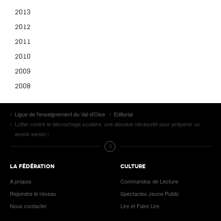
2013
2012
2011
2010
2009
2008
Ligue de l'enseignement du Val-d'Oise
Editorial
Lutter contre le décrochage scolaire, une absolue nécessité pour préparer un
avenir serein !
LA FÉDÉRATION
CULTURE
A propos
Commandos de Lecture
Rejoindre le réseau
Spectacles Jeune Public
Nous contacter
Lire et Faire Lire