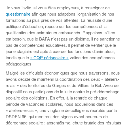
Coordonnées départementales
Espace bénévoles
Education aux médias
Je vous invite, si vous êtes employeurs, à renseigner ce
Malle pédagogique « Parcours d’exils
… Formations BAFD
Actualités loisirs
Story play’r
d’hier et d’aujourd’hui »
Les veilleurs de l’info
questionnaire
afin que nous adaptions l’organisation de nos
Education verte
formations au plus près de vos attentes. La réussite d’une
Pour s’inscrire
La ligue 95 et Recyclivre
Formation Eco-délégué.es
politique d’éducation, repose sur les compétences et la
Actualité Ecole
qualification des animateurs embauchés. Rappelons, s’il en
Lutte contre l’illettrisme
est besoin, que le BAFA n’est pas un diplôme, il ne sanctionne
pas de compétences éducatives. Il permet de vérifier que le
jeune stagiaire est apte à exercer les fonctions d’animateur,
tandis que le
« CQP périscolaire »
valide des compétences
pédagogiques.
Malgré les difficultés économiques que nous traversons, nous
avons décidé de maintenir la coordination des deux « ateliers-
relais » des territoires de Garges et de Villiers le Bel. Avec ce
dispositif nous participons de la lutte contre le pré-décrochage
scolaire des collégiens. En effet, à la rentrée de chaque
période de vacances scolaires, nous accueillons dans ces
« ateliers-relais », une vingtaine de collégiens recrutés par la
DSDEN 95, qui montrent des signes avant-coureurs de
décrochage scolaire : absentéisme, chute brutale des résultats