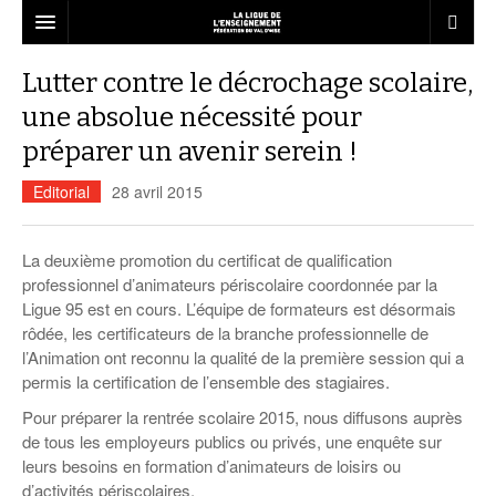
LA FÉDÉRATION
Lutter contre le décrochage scolaire,
Qui sommes-nous ?
une absolue nécessité pour
LE RÉSEAU
préparer un avenir serein !
Projet Fédéral
Associations affiliées
L’ÉCOLE
Editorial
28 avril 2015
Vie statutaire de la fédération
Nous rejoindre
liberté d’expression
ANIMATION
Ressources associatives
Dispositifs Jeunesse
Le décrochage scolaire
BAFA – BAFD
LOISIRS
La deuxième promotion du certificat de qualification
Formations
Vie sportive
Service civique
professionnel d’animateurs périscolaire coordonnée par la
Liens
Les ateliers relais
Education à la citoyenneté
Notre mission éducative en ACM
Emplois dans l’animation
L’esprit vacances pour tous
FORMATION
Ligue 95 est en cours. L’équipe de formateurs est désormais
Accompagnement
USEP Val d’Oise
Informations
Annuaire des services
Actualités Vie associative
Juniors associations
L’accompagnement à la scolarité
Formation des délégués élèves
Le BAFA
rôdée, les certificateurs de la branche professionnelle de
Démocratie participative
Ressources à l’animation
Séjours adultes et familles
Le CQP animateur périscolaire
ACTUALITÉS
l’Animation ont reconnu la qualité de la première session qui a
Assurances
UFOLEP Val d’Oise
Infographie
Actualités de la fédération
Campagnes de sensibilisation
Malle pédagogique Egalité Filles-
Le BAFD
Séjours enfants et adolescents
Conseil municipal de jeunes
Les structures d’accueil de mineurs
Séjours scolaires
Adapte 95
Qu’est-ce que c’est ?
permis la certification de l’ensemble des stagiaires.
Cap sur les projets d’Education !
Garçons
CONTACT
Save the City : kit pédagogique contre
Recherche de mission
Jouons la carte de la fraternité
Calendrier des stages…
Pour préparer la rentrée scolaire 2015, nous diffusons auprès
les discriminations
Séjours linguistiques
Les brevets et diplômes
Lire et faire lire
Actualités Animation
Organisation de la formation
Actualités Formation
Egalité Femmes-Hommes
LES CHANTIERS
de tous les employeurs publics ou privés, une enquête sur
Guide du volontaire
Pas d’éducation, pas d’avenir !
… Formations générales BAFA
Commander nos brochures
Présentation
leurs besoins en formation d’animateurs de loisirs ou
Spectacles jeune public
« Silence, on violence » Emprise et
Guide du tuteur
violence conjugale
d’activités périscolaires.
… Approfondissements BAFA