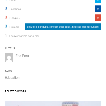
0
Facebook
0
Google +
active){li-icon[type=linkedin-bug][color=inverse] .background{fill
Linkedin
Envoyer l'article par e-mail
Auteur
Eric Forti
Tags
Education
RELATED POSTS