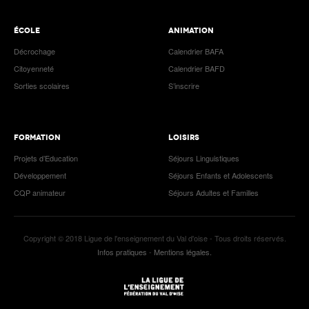
ÉCOLE
ANIMATION
Décrochage
Calendrier BAFA
Citoyenneté
Calendrier BAFD
Sorties scolaires
S’inscrire
FORMATION
LOISIRS
Projets d’Education
Séjours Linguistiques
Développement
Séjours Enfants et Adolescents
CQP animateur
Séjours Adultes et Familles
Copyright © 2018 Ligue de l'enseignement du Val d'oise - Tous droits réservés.
Infos pratiques
-
Mentions légales.